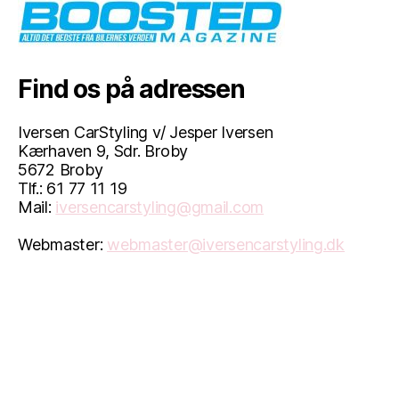
Find os på adressen
Iversen CarStyling v/ Jesper Iversen
Kærhaven 9, Sdr. Broby
5672 Broby
Tlf.: 61 77 11 19
Mail:
iversencarstyling@gmail.com
Webmaster:
webmaster@iversencarstyling.dk